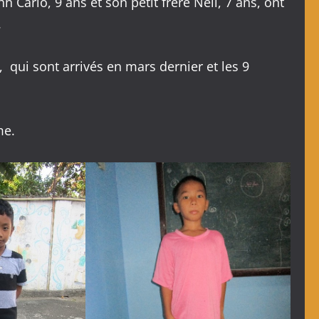
n Carlo, 9 ans et son petit frère Neil, 7 ans, ont
.
s, qui sont arrivés en mars dernier et les 9
me.