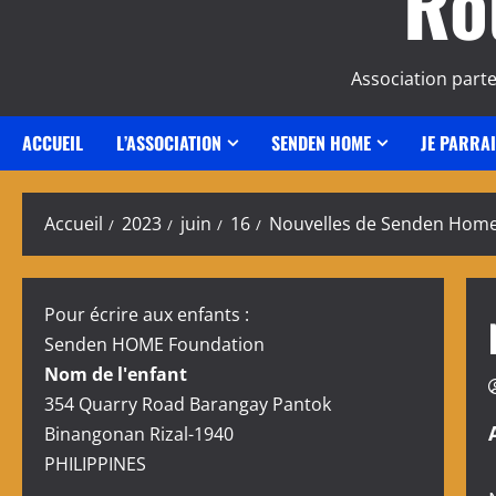
Ro
Association part
ACCUEIL
L’ASSOCIATION
SENDEN HOME
JE PARRA
Accueil
2023
juin
16
Nouvelles de Senden Home 
Pour écrire aux enfants :
Senden HOME Foundation
Nom de l'enfant
354 Quarry Road Barangay Pantok
Binangonan Rizal-1940
PHILIPPINES