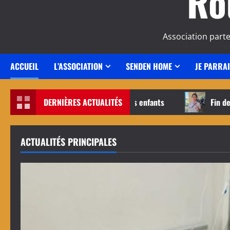
Ro
Association part
ACCUEIL
L’ASSOCIATION
SENDEN HOME
JE PARRA
DERNIÈRES ACTUALITÉS
Suivi médical des enfants
Fin de l’année
ACTUALITÉS PRINCIPALES