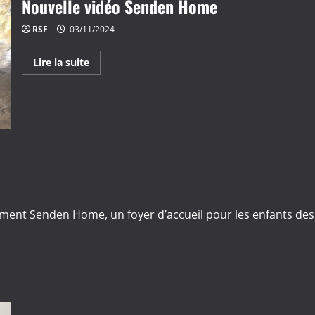
Nouvelle vidéo Senden Home
RSF
03/11/2024
En
Lire la suite
savoir
plus
sur
Nouvelle
vidéo
Senden
Home
ment Senden Home, un foyer d’accueil pour les enfants des