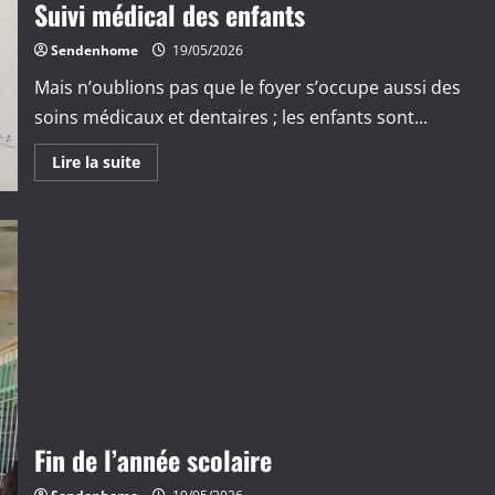
Suivi médical des enfants
Sendenhome
19/05/2026
Mais n’oublions pas que le foyer s’occupe aussi des
soins médicaux et dentaires ; les enfants sont...
En
Lire la suite
savoir
plus
sur
Suivi
médical
des
enfants
Fin de l’année scolaire