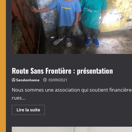
Route Sans Frontière : présentation
Sendenhome
03/09/2021
Nous sommes une association qui soutient financière
rues...
En
Lire la suite
savoir
plus
sur
Route
Sans