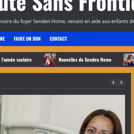
ute Sans Fronti
enaire du foyer Senden Home, venant en aide aux enfants de
INE
FAIRE UN DON
CONTACT
 scolaire
Nouvelles de Senden Home
Assem