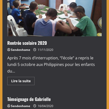
Mathilde
témoigne
Rentrée scolaire 2020
Sendenhome
11/11/2020
Après 7 mois d’interruption, “l’école” a repris le
lundi 5 octobre aux Philippines pour les enfants
du...
En
Lire la suite
savoir
plus
sur
Rentrée
scolaire
Témoignage de Gabrielle
2020
Sendenhome
16/04/2020