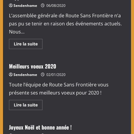
Sendenhome
06/08/2020
L’assemblée générale de Route Sans Frontière n’a
pas pu se tenir en raison des événements actuels.
Nous...
En
Lire la suite
savoir
plus
sur
Rapports
moral
Meilleurs voeux 2020
et
financier
Sendenhome
02/01/2020
2019
Toute l’équipe de Route Sans Frontière vous
présente ses meilleurs voeux pour 2020 !
En
Lire la suite
savoir
plus
sur
Meilleurs
voeux
Joyeux Noël et bonne année !
2020