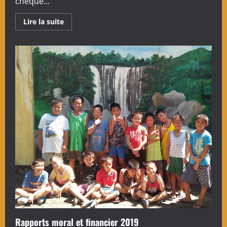
chèque...
En
Lire la suite
savoir
plus
sur
Formulaire
de
don
Rapports moral et financier 2019