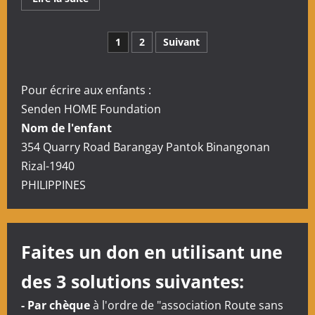
savoir
plus
sur
Pagination
Séjour
1
2
Suivant
de
Marie-
des
Paule,
Gabrielle
et
Pour écrire aux enfants :
publications
Jean-
Jacques
Senden HOME Foundation
à
Senden
Nom de l'enfant
Home
354 Quarry Road Barangay Pantok Binangonan
Rizal-1940
PHILIPPINES
Faites un don en utilisant une
des 3 solutions suivantes:
- Par chèque
à l'ordre de "association Route sans