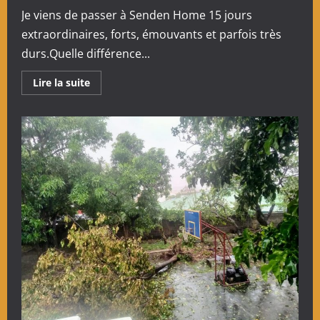
Je viens de passer à Senden Home 15 jours
extraordinaires, forts, émouvants et parfois très
durs.Quelle différence...
En
Lire la suite
savoir
plus
sur
Témoignage
de
Gabrielle