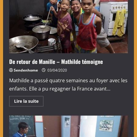
De retour de Manille – Mathilde témoigne
Sendenhome
03/04/2020
Mathilde a passé quatre semaines au foyer avec les
enfants. Elle a pu regagner la France avant...
En
Lire la suite
savoir
plus
sur
De
retour
de
Manille
–