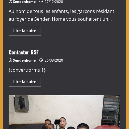
Sendenhome
27/12/2020
Au nom de tous les enfants, les garçons résidant
au foyer de Senden Home vous souhaitent un...
En
Lire la suite
savoir
plus
sur
Joyeux
Noël
Contacter RSF
et
bonne
Sendenhome
26/03/2020
année
!
{convertforms 1}
En
Lire la suite
savoir
plus
sur
Contacter
RSF