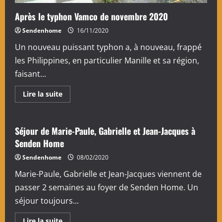
Après le typhon Vamco de novembre 2020
Sendenhome
16/11/2020
Un nouveau puissant typhon a, à nouveau, frappé
les Philippines, en particulier Manille et sa région,
faisant...
En
Lire la suite
savoir
plus
sur
Après
le
Séjour de Marie-Paule, Gabrielle et Jean-Jacques à
typhon
Senden Home
Vamco
de
novembre
Sendenhome
08/02/2020
2020
Marie-Paule, Gabrielle et Jean-Jacques viennent de
passer 2 semaines au foyer de Senden Home. Un
séjour toujours...
En
Lire la suite