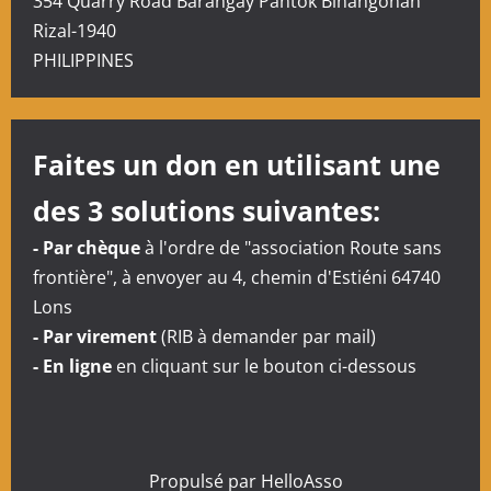
i
354 Quarry Road Barangay Pantok Binangonan
Rizal-1940
o
PHILIPPINES
n
d
Faites un don en utilisant une
’
des 3 solutions suivantes:
a
- Par chèque
à l'ordre de "association Route sans
r
frontière", à envoyer au 4, chemin d'Estiéni 64740
Lons
t
- Par virement
(RIB à demander par mail)
- En ligne
en cliquant sur le bouton ci-dessous
i
c
l
Propulsé par
HelloAsso