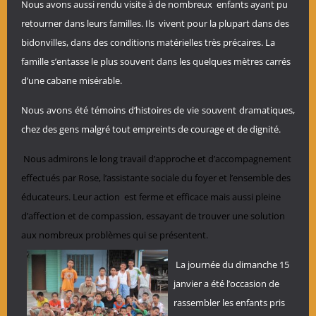
Nous avons aussi rendu visite à de nombreux enfants ayant pu
retourner dans leurs familles. Ils vivent pour la plupart dans des
bidonvilles, dans des conditions matérielles très précaires. La
famille s’entasse le plus souvent dans les quelques mètres carrés
d’une cabane misérable.
Nous avons été témoins d’histoires de vie souvent dramatiques,
chez des gens malgré tout empreints de courage et de dignité.
Nous admirons le long travail d’approche et d’accompagnement
effectués par Rose, l’assistante sociale du foyer et l’ensemble des
éducateurs. Leur action est ferme et efficace mais aussi pleine
d’affection et de compassion, essayant de trouver une solution
aux nombreux problèmes qui se présentent.
La journée du dimanche 15
janvier a été l’occasion de
rassembler les enfants pris