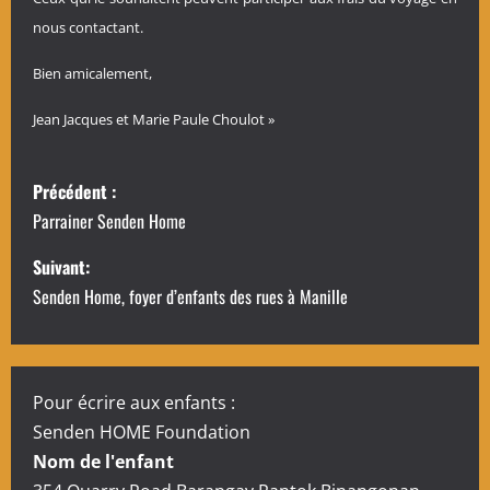
nous contactant.
Bien amicalement,
Jean Jacques et Marie Paule Choulot »
N
Précédent :
a
Parrainer Senden Home
v
Suivant:
Senden Home, foyer d’enfants des rues à Manille
i
g
a
Pour écrire aux enfants :
Senden HOME Foundation
t
Nom de l'enfant