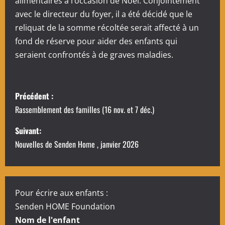
alimentaires à l’occasion de Noël. Conjointement
avec le directeur du foyer, il a été décidé que le
reliquat de la somme récoltée serait affecté à un
fond de réserve pour aider des enfants qui
seraient confrontés à de graves maladies.
N
Précédent :
a
Rassemblement des familles (16 nov. et 7 déc.)
v
Suivant:
Nouvelles de Senden Home , janvier 2026
i
g
a
Pour écrire aux enfants :
Senden HOME Foundation
t
Nom de l'enfant