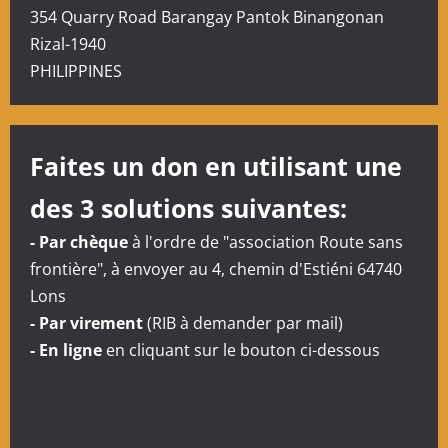
i
354 Quarry Road Barangay Pantok Binangonan
Rizal-1940
o
PHILIPPINES
n
d
Faites un don en utilisant une
’
des 3 solutions suivantes:
a
- Par chèque
à l'ordre de "association Route sans
r
frontière", à envoyer au 4, chemin d'Estiéni 64740
Lons
t
- Par virement
(RIB à demander par mail)
- En ligne
en cliquant sur le bouton ci-dessous
i
c