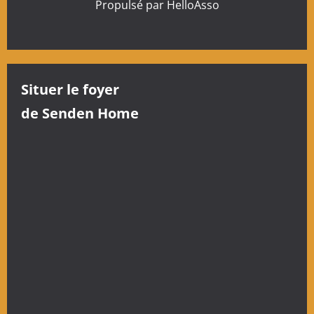
l
Propulsé par
HelloAsso
e
Situer le foyer
de Senden Home