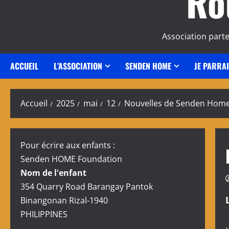
Ro
Association part
ACCUEIL
L’ASSOCIATION
SENDEN HOME
JE PARRA
Accueil
2025
mai
12
Nouvelles de Senden Home 
Pour écrire aux enfants :
Senden HOME Foundation
Nom de l'enfant
354 Quarry Road Barangay Pantok
Binangonan Rizal-1940
PHILIPPINES