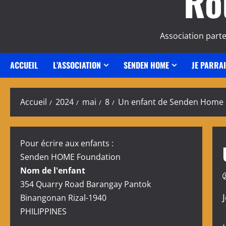
Ro
Association part
ACCUEIL
L’ASSOCIATION
SENDEN HOME
JE PARRA
Accueil
2024
mai
8
Un enfant de Senden Home 
Pour écrire aux enfants :
Senden HOME Foundation
Nom de l'enfant
354 Quarry Road Barangay Pantok
Binangonan Rizal-1940
PHILIPPINES