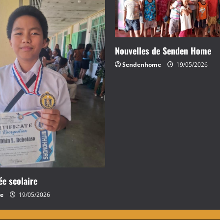
a
r
Nouvelles de Senden Home
t
Sendenhome
19/05/2026
i
c
l
e
ée scolaire
e
19/05/2026