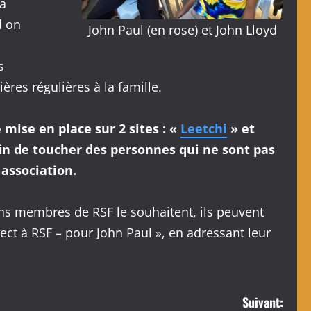
la
d on
John Paul (en rose) et John Lloyd
s
ères régulières à la famille.
mise en place sur 2 sites : «
Leetchi
» et
fin de toucher des personnes qui ne sont pas
association.
ins membres de RSF le souhaitent, ils peuvent
rect à RSF – pour John Paul », en adressant leur
Suivant: