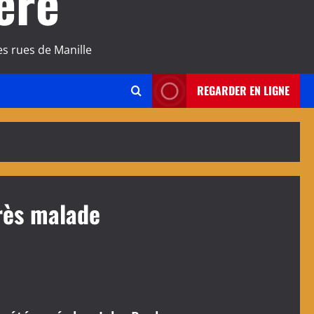
ère
s rues de Manille
REGARDER EN LIGNE
rès malade