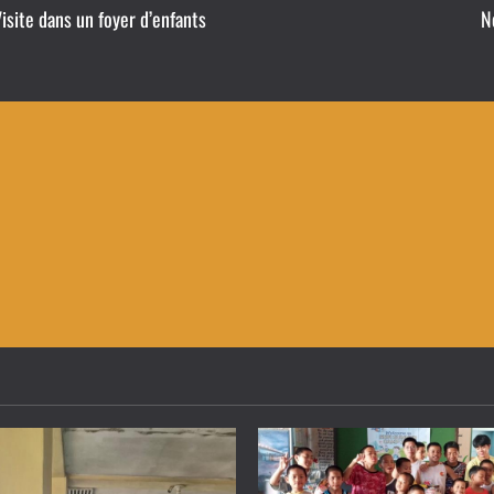
isite dans un foyer d’enfants
N
a
v
i
g
a
t
i
o
n
d