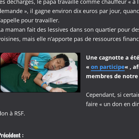
les décharges, le papa travaille comme chauffeur « à 
demande », il gagne environ dix euros par jour, quan
l’appelle pour travailler.
La maman fait des lessives dans son quartier pour de
voisines, mais elle n’apporte pas de ressources financi
Une cagnotte a été 
«
on participe
« , a
membres de notre 
Cependant, si certa
faire « un don en di
don à RSF.
N
Précédent :