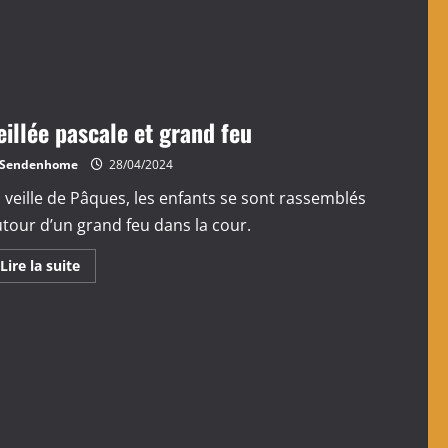
Activités
variées
pendant
les
journées
de
vacances
eillée pascale et grand feu
Sendenhome
28/04/2024
 veille de Pâques, les enfants se sont rassemblés
tour d’un grand feu dans la cour.
En
Lire la suite
savoir
plus
sur
Veillée
pascale
et
grand
feu