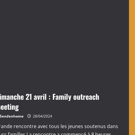
On
a
célébré
les
anniversaires
d’avril
imanche 21 avril : Family outreach
eeting
Sendenhome
28/04/2024
rande rencontre avec tous les jeunes soutenus dans
urs familles La rencontre a commencé à 8 heures...