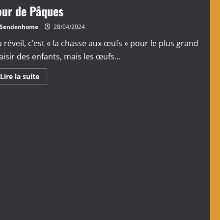
our de Pâques
Sendenhome
28/04/2024
 réveil, c’est « la chasse aux œufs » pour le plus grand
aisir des enfants, mais les œufs...
En
Lire la suite
savoir
plus
sur
Jour
de
Pâques