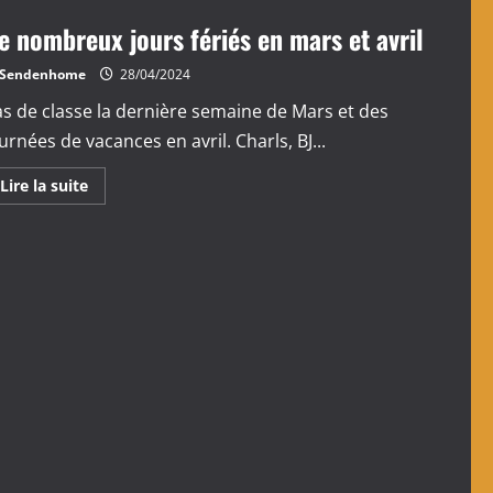
e nombreux jours fériés en mars et avril
Sendenhome
28/04/2024
s de classe la dernière semaine de Mars et des
urnées de vacances en avril. Charls, BJ...
En
Lire la suite
savoir
plus
sur
De
nombreux
jours
fériés
en
mars
et
avril