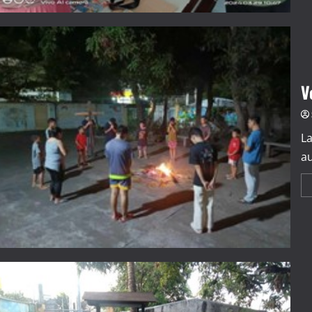
V
La
au