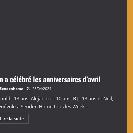
n a célébré les anniversaires d’avril
Sendenhome
28/04/2024
nold : 13 ans, Alejandro : 10 ans, B.J : 13 ans et Neil,
énévole à Senden Home tous les Week...
En
Lire la suite
savoir
plus
sur