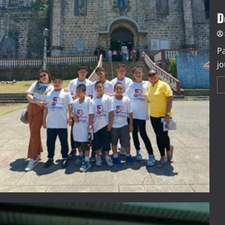
D
Pa
jo