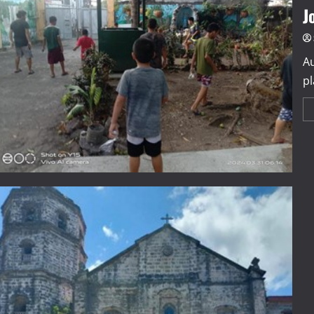
J
Au
pl