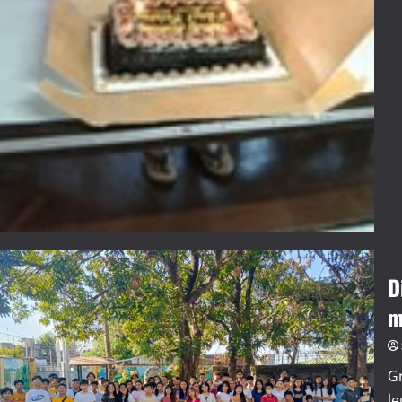
D
m
G
le