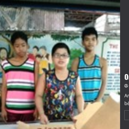
O
Ar
b