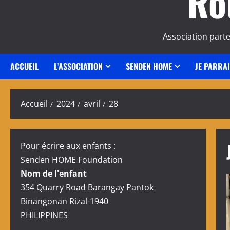
Ro
Association part
ACCUEIL
L’ASSOCIATION
SENDEN HOME
JE PARRA
Accueil
2024
avril
28
Pour écrire aux enfants :
Senden HOME Foundation
Nom de l'enfant
354 Quarry Road Barangay Pantok
Binangonan Rizal-1940
PHILIPPINES