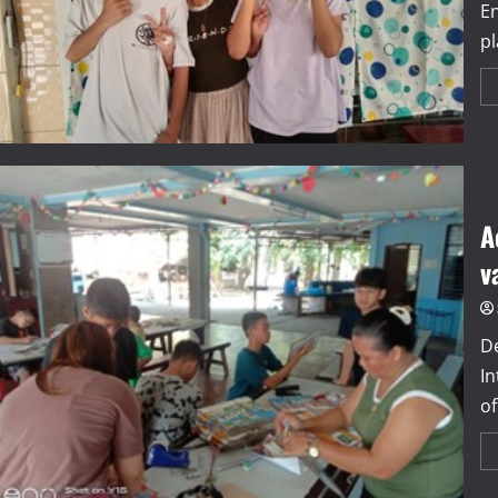
En
pl
A
v
De
In
of