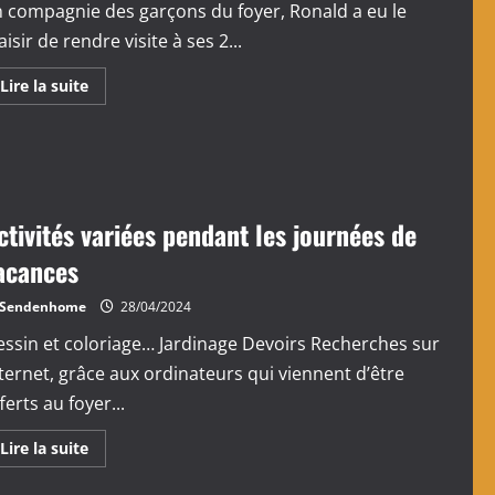
 compagnie des garçons du foyer, Ronald a eu le
aisir de rendre visite à ses 2...
En
Lire la suite
savoir
plus
sur
Visite
dans
un
foyer
d’enfants
ctivités variées pendant les journées de
acances
Sendenhome
28/04/2024
ssin et coloriage… Jardinage Devoirs Recherches sur
ternet, grâce aux ordinateurs qui viennent d’être
ferts au foyer...
En
Lire la suite
savoir
plus
sur