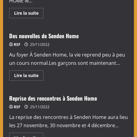
HOME le...
En
Lire la suite
savoir
plus
sur
Réduction
fiscale
Des nouvelles de Senden Home
2022
:
RSF
25/11/2022
pensez-
y
Au foyer À Senden Home, la vie reprend peu à peu
!
un cours normal.Les garçons sont maintenant...
En
Lire la suite
savoir
plus
sur
Des
nouvelles
Reprise des rencontres à Senden Home
de
Senden
RSF
25/11/2022
Home
La reprise des rencontres à Senden Home aura lieu
les 27 novembre, 30 novembre et 4 décembre...