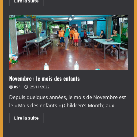
En
Lire la suite
savoir
plus
sur
Reprise
des
rencontres
à
Senden
Home
Novembre : le mois des enfants
RSF
25/11/2022
Depuis quelques années, le mois de Novembre est
le « Mois des enfants » (Children’s Month) aux...
En
Lire la suite
savoir
plus
sur
Novembre