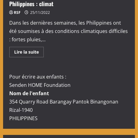
:
Philippines : climat
le
mois
RSF
25/11/2022
des
enfants
Dans les dernières semaines, les Philippines ont
été soumises à des conditions climatiques difficiles
: fortes pluies,...
En
Lire la suite
savoir
plus
sur
Philippines
:
Pour écrire aux enfants :
climat
Senden HOME Foundation
Nom de l'enfant
354 Quarry Road Barangay Pantok Binangonan
Rizal-1940
PHILIPPINES