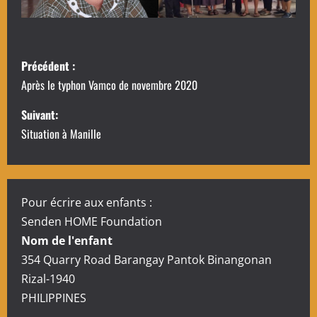
N
Précédent :
a
Après le typhon Vamco de novembre 2020
v
Suivant:
Situation à Manille
i
g
a
Pour écrire aux enfants :
Senden HOME Foundation
t
Nom de l'enfant
i
354 Quarry Road Barangay Pantok Binangonan
Rizal-1940
o
PHILIPPINES