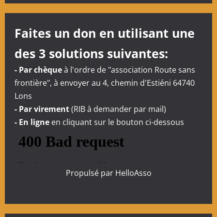
n
d
Faites un don en utilisant une
’
des 3 solutions suivantes:
a
- Par chèque
à l'ordre de "association Route sans
r
frontière", à envoyer au 4, chemin d'Estiéni 64740
Lons
t
- Par virement
(RIB à demander par mail)
- En ligne
en cliquant sur le bouton ci-dessous
i
c
l
Propulsé par
HelloAsso
e