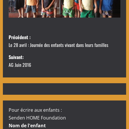
N
Précédent :
a
Le 28 avril : Journée des enfants vivant dans leurs familles
v
Suivant:
AG Juin 2016
i
g
a
t
Pour écrire aux enfants :
i
Senden HOME Foundation
Nom de l'enfant