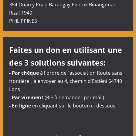
o
354 Quarry Road Barangay Pantok Binangonan
n
Rizal-1940
PHILIPPINES
d
’
Faites un don en utilisant une
a
des 3 solutions suivantes:
r
- Par chèque
à l'ordre de "association Route sans
t
frontière", à envoyer au 4, chemin d'Estiéni 64740
i
Lons
- Par virement
(RIB à demander par mail)
c
- En ligne
en cliquant sur le bouton ci-dessous
l
e