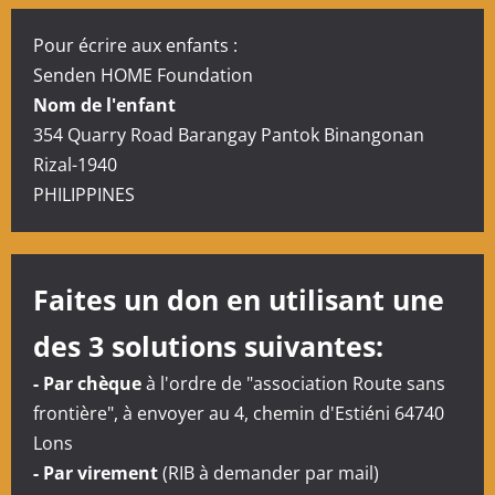
g
a
Pour écrire aux enfants :
Senden HOME Foundation
t
Nom de l'enfant
i
354 Quarry Road Barangay Pantok Binangonan
Rizal-1940
o
PHILIPPINES
n
d
Faites un don en utilisant une
’
des 3 solutions suivantes:
a
- Par chèque
à l'ordre de "association Route sans
r
frontière", à envoyer au 4, chemin d'Estiéni 64740
Lons
t
- Par virement
(RIB à demander par mail)