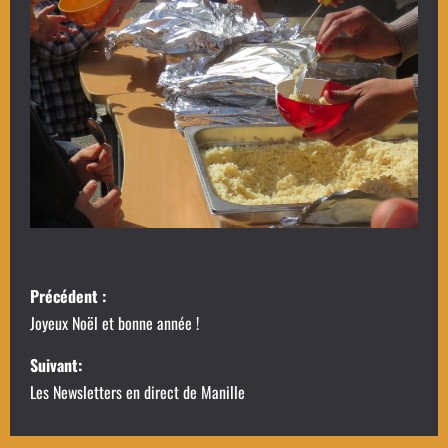
N
Précédent :
a
Joyeux Noël et bonne année !
v
Suivant:
Les Newsletters en direct de Manille
i