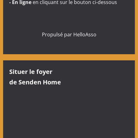
- En ligne
en cliquant sur le bouton ci-dessous
i
c
l
Propulsé par
HelloAsso
e
Situer le foyer
de Senden Home