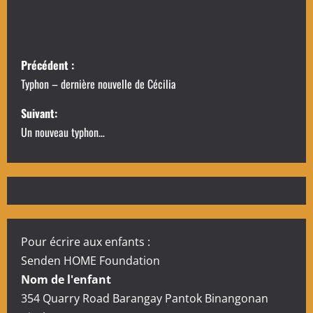
N
Précédent :
a
Typhon – dernière nouvelle de Cécilia
v
Suivant:
Un nouveau typhon…
i
g
a
t
Pour écrire aux enfants :
i
Senden HOME Foundation
Nom de l'enfant
o
354 Quarry Road Barangay Pantok Binangonan