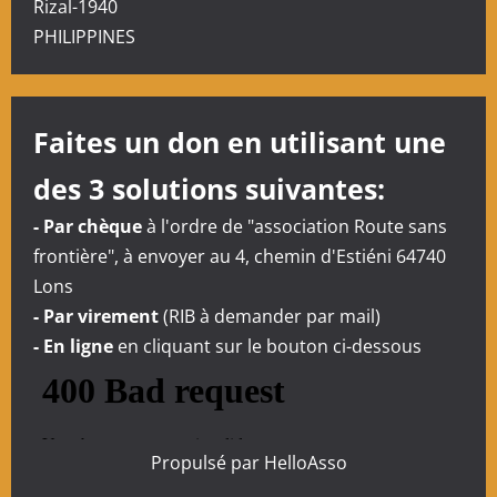
n
Rizal-1940
PHILIPPINES
d
’
Faites un don en utilisant une
a
des 3 solutions suivantes:
r
- Par chèque
à l'ordre de "association Route sans
t
frontière", à envoyer au 4, chemin d'Estiéni 64740
i
Lons
- Par virement
(RIB à demander par mail)
c
- En ligne
en cliquant sur le bouton ci-dessous
l
e
Propulsé par
HelloAsso